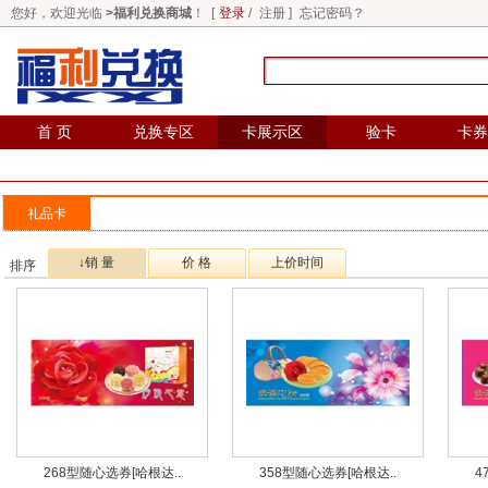
您好，欢迎光临
>福利兑换商城
！ [
登录
/
注册
]
忘记密码？
首 页
兑换专区
卡展示区
验卡
卡券
礼品卡
↓销 量
价 格
上价时间
排序
268型随心选券[哈根达..
358型随心选券[哈根达..
4