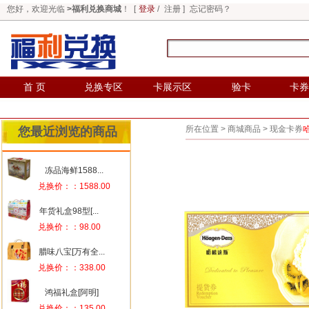
您好，欢迎光临
>福利兑换商城
！ [
登录
/
注册
]
忘记密码？
首 页
兑换专区
卡展示区
验卡
卡券
所在位置 >
商城商品
>
现金卡券
您最近浏览的商品
冻品海鲜1588...
兑换价：：1588.00
年货礼盒98型[...
兑换价：：98.00
腊味八宝[万有全...
兑换价：：338.00
鸿福礼盒[阿明]
兑换价：：135.00