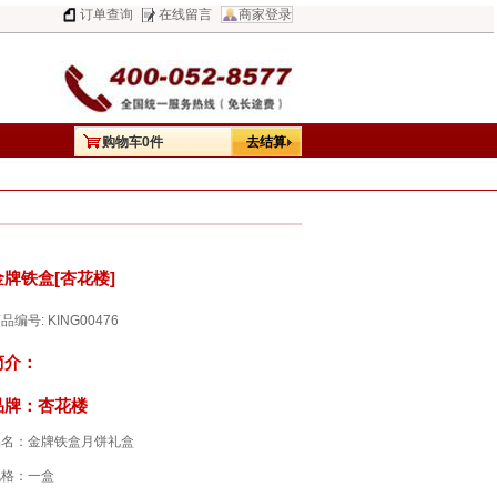
订单查询
在线留言
商家登录
购物车
0
件
去结算
金牌铁盒[杏花楼]
品编号: KING00476
简介：
品牌：杏花楼
品名：金牌铁盒月饼礼盒
规格：一盒