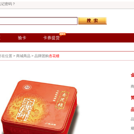
忘记密码？
区
验卡
卡券提货
所在位置 >
商城商品
>
品牌团购
杏花楼
商