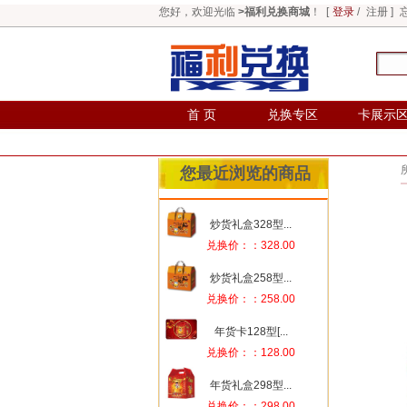
您好，欢迎光临
>福利兑换商城
！ [
登录
/
注册
]
首 页
兑换专区
卡展示
您最近浏览的商品
炒货礼盒328型...
兑换价：：328.00
炒货礼盒258型...
兑换价：：258.00
年货卡128型[...
兑换价：：128.00
年货礼盒298型...
兑换价：：298.00