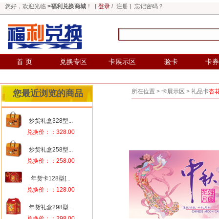
您好，欢迎光临
>福利兑换商城
！ [
登录
/
注册
]
忘记密码？
首 页
兑换专区
卡展示区
验卡
卡券
所在位置 >
卡展示区
>
礼品卡
杏
您最近浏览的商品
炒货礼盒328型...
兑换价：：328.00
炒货礼盒258型...
兑换价：：258.00
年货卡128型[...
兑换价：：128.00
年货礼盒298型...
兑换价：：298.00