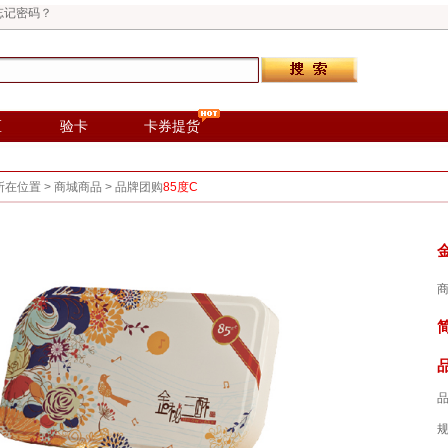
忘记密码？
区
验卡
卡券提货
所在位置 >
商城商品
>
品牌团购
85度C
商