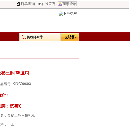
订单查询
在线留言
商家登录
购物车
0
件
去结算
金秘三酥[85度C]
品编号: KING00603
简介：
品牌：85度C
品名：金秘三酥月饼礼盒
规格：一盒