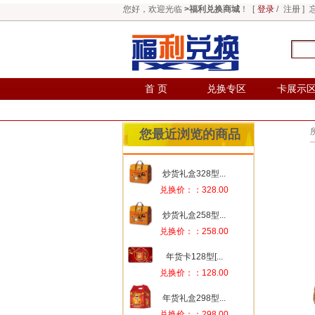
您好，欢迎光临
>福利兑换商城
！ [
登录
/
注册
]
首 页
兑换专区
卡展示
您最近浏览的商品
炒货礼盒328型...
兑换价：：328.00
炒货礼盒258型...
兑换价：：258.00
年货卡128型[...
兑换价：：128.00
年货礼盒298型...
兑换价：：298.00