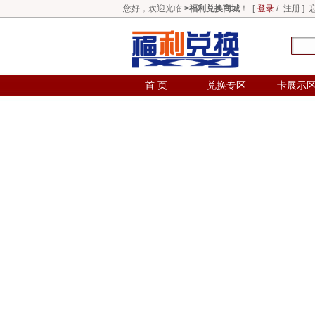
您好，欢迎光临
>福利兑换商城
！ [
登录
/
注册
]
首 页
兑换专区
卡展示