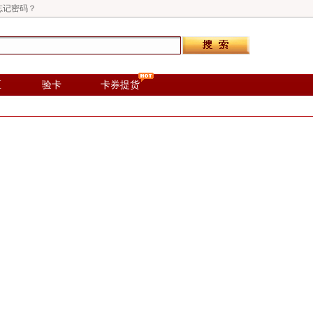
忘记密码？
区
验卡
卡券提货