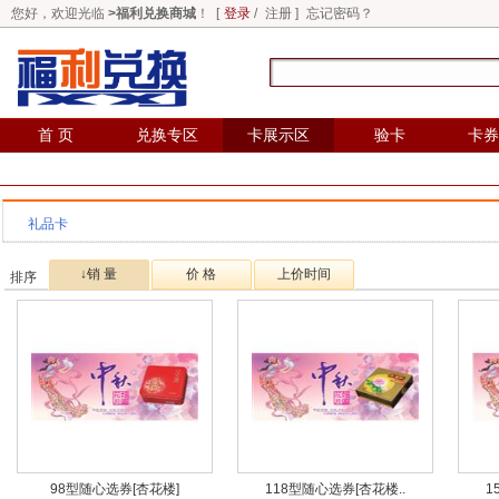
您好，欢迎光临
>福利兑换商城
！ [
登录
/
注册
]
忘记密码？
首 页
兑换专区
卡展示区
验卡
卡券
礼品卡
↓销 量
价 格
上价时间
排序
98型随心选券[杏花楼]
118型随心选券[杏花楼..
1