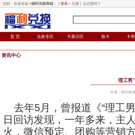
您好，欢迎光临
>福利兑换商城
！ [
登录
/
注册
]
忘记密码？
首 页
兑换专区
卡展示区
验卡
卡券
资讯中心
理工男
作者：腾讯新闻 发
去年5月，曾报道《“理工男
日回访发现，一年多来，主人
火，微信预定、团购等营销