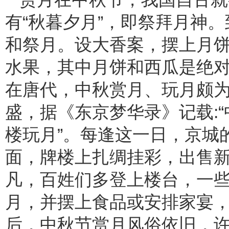
有“秋暮夕月”，即祭拜月神
和祭月。设大香案，摆上月
水果，其中月饼和西瓜是绝
在唐代，中秋赏月、玩月颇
盛，据《
东京梦华录
》记载:
楼玩月”。每逢这一日，京城
面，牌楼上扎绸挂彩，出售
凡，百姓们多登上楼台，一
月，并摆上食品或安排家宴
后，中秋节赏月风俗依旧，