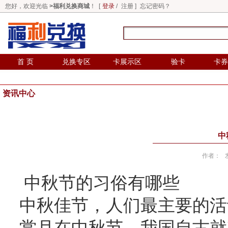
您好，欢迎光临
>福利兑换商城
！ [
登录
/
注册
]
忘记密码？
首 页
兑换专区
卡展示区
验卡
卡券
资讯中心
中
作者： 发布
中秋节的习俗有哪些
中秋佳节，人们最主要的活
赏月在中秋节，我国自古就