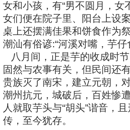
女和小孩，有“男不圆月，女
女们便在院子里、阳台上设
桌上还摆满佳果和饼食作为
潮汕有俗谚:“河溪对嘴，芋仔
八月间，正是芋的收成时节
固然与农事有关，但民间还有一
贵族灭了南宋，建立元朝，
潮州抗元，城破后，百姓惨
人就取芋头与“胡头”谐音，
传，至今犹存。