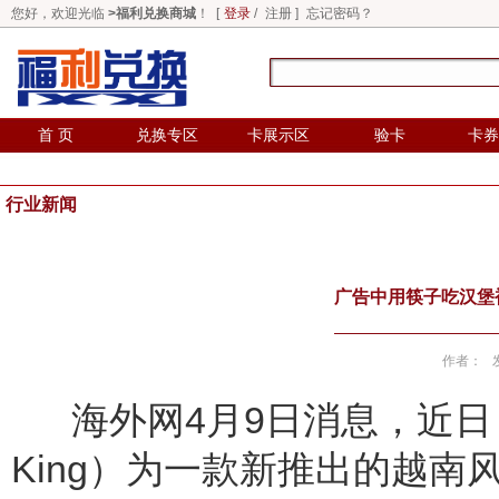
您好，欢迎光临
>福利兑换商城
！ [
登录
/
注册
]
忘记密码？
首 页
兑换专区
卡展示区
验卡
卡券
行业新闻
广告中用筷子吃汉堡
作者： 发布
海外网4月9日消息，近日，
King）为一款新推出的越