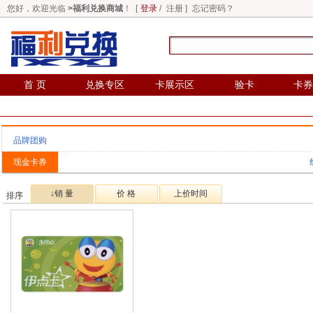
您好，欢迎光临
>福利兑换商城
！ [
登录
/
注册
]
忘记密码？
首 页
兑换专区
卡展示区
验卡
卡券
品牌团购
现金卡券
↓销 量
价 格
上价时间
排序