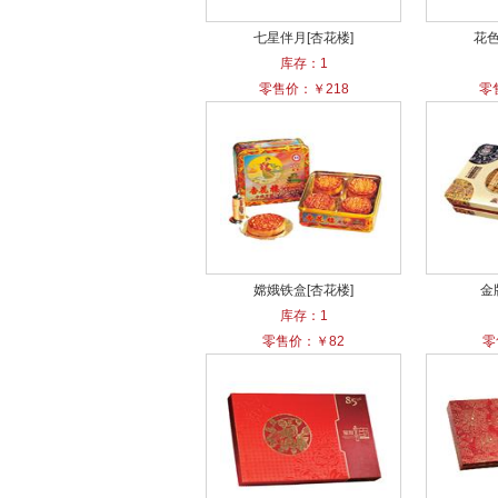
七星伴月[杏花楼]
花色
库存：1
零售价：￥218
零
嫦娥铁盒[杏花楼]
金
库存：1
零售价：￥82
零