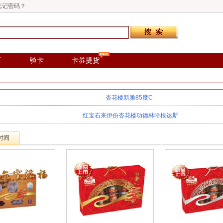
忘记密码？
区
验卡
卡券提货
杏花楼
新雅
85度C
红宝石
来伊份
杏花楼
功德林
哈根达斯
时间