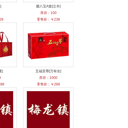
]
腊八宝A套[立丰]
库存：100
28
零售价：￥238
夏]
五福至尊[万有全]
0
库存：1000
88
零售价：￥268