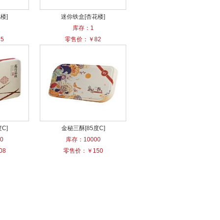
楼]
迷你铁盒[杏花楼]
库存：1
5
零售价：￥82
C]
金秘三酥[85度C]
0
库存：10000
08
零售价：￥150