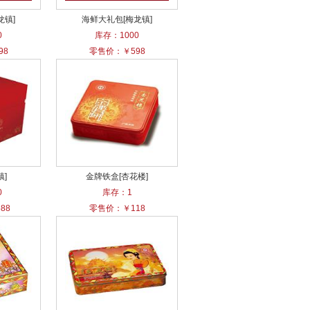
龙镇]
海鲜大礼包[梅龙镇]
0
库存：1000
98
零售价：￥598
镇]
金牌铁盒[杏花楼]
0
库存：1
88
零售价：￥118