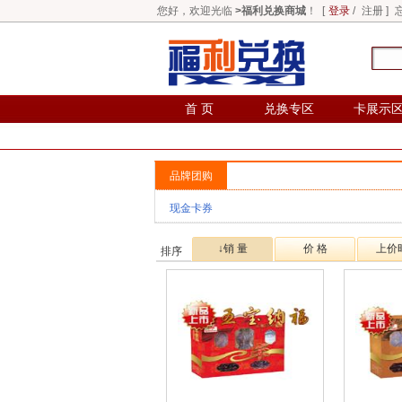
您好，欢迎光临
>福利兑换商城
！ [
登录
/
注册
]
首 页
兑换专区
卡展示
品牌团购
现金卡券
↓销 量
价 格
上价
排序