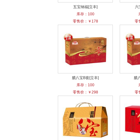
五宝纳福[立丰]
六
库存：100
零售价：￥178
零
腊八宝B套[立丰]
腊八
库存：100
零售价：￥298
零