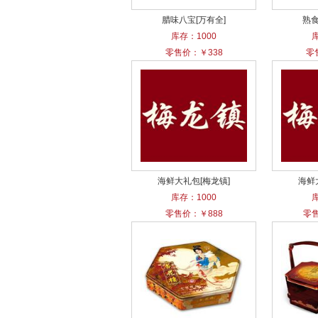
腊味八宝[万有全]
熟食
库存：1000
零售价：￥338
零
海鲜大礼包[梅龙镇]
海鲜
库存：1000
零售价：￥888
零售