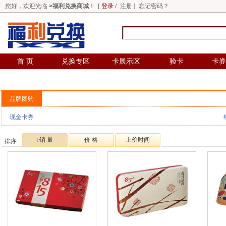
您好，欢迎光临
>福利兑换商城
！ [
登录
/
注册
]
忘记密码？
首 页
兑换专区
卡展示区
验卡
卡券
品牌团购
现金卡券
↓销 量
价 格
上价时间
排序